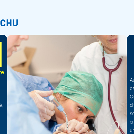
 CHU
1
re
Au
d
Ce
é,
ch
s
en
u