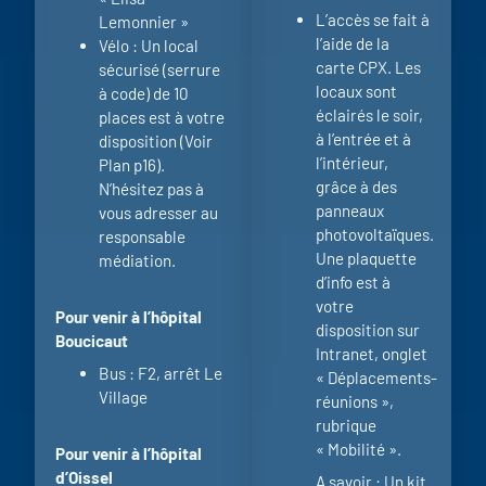
L’accès se fait à
Lemonnier »
l’aide de la
Vélo : Un local
carte CPX. Les
sécurisé (serrure
locaux sont
à code) de 10
éclairés le soir,
places est à votre
à l’entrée et à
disposition (Voir
l’intérieur,
Plan p16).
grâce à des
N’hésitez pas à
panneaux
vous adresser au
photovoltaïques.
responsable
Une plaquette
médiation.
d’info est à
votre
Pour venir à l’hôpital
disposition sur
Boucicaut
Intranet, onglet
Bus : F2, arrêt Le
« Déplacements-
Village
réunions »,
rubrique
« Mobilité ».
Pour venir à l’hôpital
d’Oissel
A savoir : Un kit