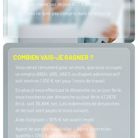
nuit. Vous n’avez pas de jour RTT à prendre.
Les repas ne sont pas compris dans le temps de
travail.
COMBIEN VAIS-JE GAGNER ?
Vous serez rémunéré pour un mois, que vous occupez
un emploi d’ASH, d’AS, d’AES ou d’agent administratif
soit environ 1 100 € net pour 1 mois de travail.
En plus si vous effectuez le dimanche ou un jour férié,
vous toucherez par dimanche ou jour férié 47,287€
Brut, soit 36,88€ net. Les indemnités de dimanches
et de nuit sont payés le mois suivant.
Aide-Soignant = 1975 € net avant impôt
Agent de service hospitalier / Agent d’entretien
qualifié = 1780 € net avant impôt