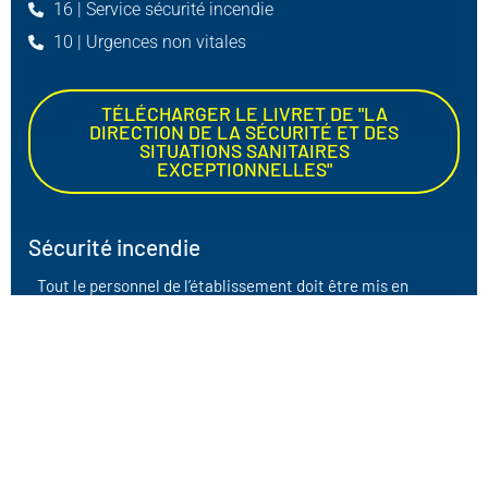
16 | Service sécurité incendie
10 | Urgences non vitales
TÉLÉCHARGER LE LIVRET DE "LA
DIRECTION DE LA SÉCURITÉ ET DES
SITUATIONS SANITAIRES
EXCEPTIONNELLES"
Sécurité incendie
Tout le personnel de l’établissement doit être mis en
garde contre les dangers que présente un incendie dans
un hôpital
Être formé à l’exécution de consignes très précises en vue
de limiter l’action du feu
D’assurer le transfert horizontal ou l’évacuation
Et doit être entraînés à la manœuvre des moyens
d’extinction