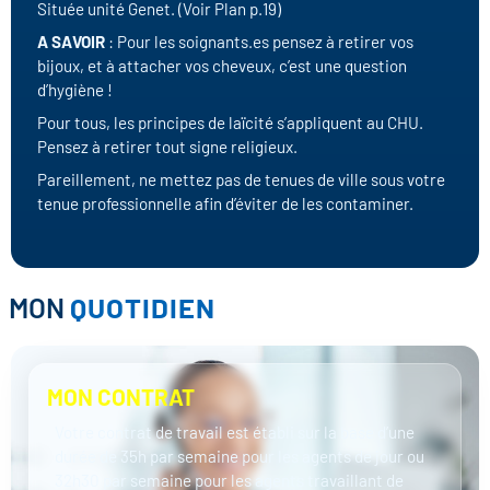
Située unité Genet. (Voir Plan p.19)
A SAVOIR
: Pour les soignants.es pensez à retirer vos
bijoux, et à attacher vos cheveux, c’est une question
d’hygiène !
Pour tous, les principes de laïcité s’appliquent au CHU.
Pensez à retirer tout signe religieux.
Pareillement, ne mettez pas de tenues de ville sous votre
tenue professionnelle afin d’éviter de les contaminer.
MON
QUOTIDIEN
MON CONTRAT
Votre contrat de travail est établi sur la base d’une
durée de 35h par semaine pour les agents de jour ou
32h30 par semaine pour les agents travaillant de