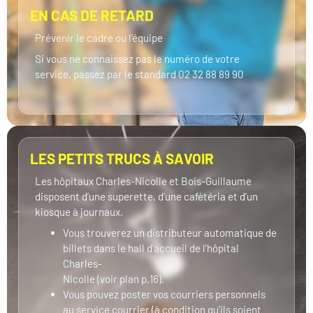
EN CAS DE RETARD
Prévenir le cadre ou l’équipe
Si vous ne connaissez pas le numéro de votre
service, passez par le standard 02 32 88 89 90
LES PETITS TRUCS À SAVOIR
Les hôpitaux Charles-Nicolle et Bois-Guillaume
disposent d’une superette, d’une cafétéria et d’un
kiosque à journaux.
Vous trouverez un distributeur automatique de
billets dans le hall d’accueil de l’hôpital
Charles-
Nicolle (voir plan p.16).
Vous pouvez poster vos courriers personnels
au service courrier (à condition qu’ils soient