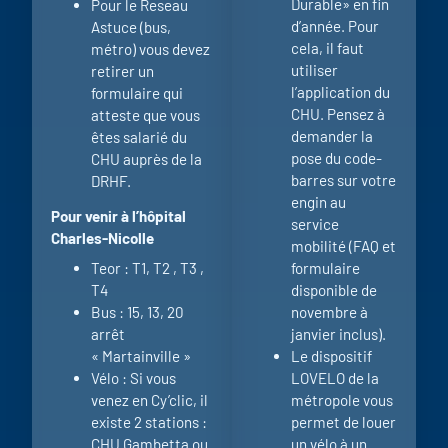
Durable» en fin
Pour le Reseau
d’année. Pour
Astuce (bus,
cela, il faut
métro) vous devez
utiliser
retirer un
l’application du
formulaire qui
CHU. Pensez à
atteste que vous
demander la
êtes salarié du
pose du code-
CHU auprès de la
barres sur votre
DRHF.
engin au
Pour venir à l’hôpital
service
Charles-Nicolle
mobilité (FAQ et
Teor : T1, T2 , T3 ,
formulaire
T4
disponible de
Bus : 15, 13, 20
novembre à
arrêt
janvier inclus).
« Martainville »
Le dispositif
Vélo : Si vous
LOVELO de la
venez en Cy’clic, il
métropole vous
existe 2 stations :
permet de louer
CHU Gambetta ou
un vélo à un