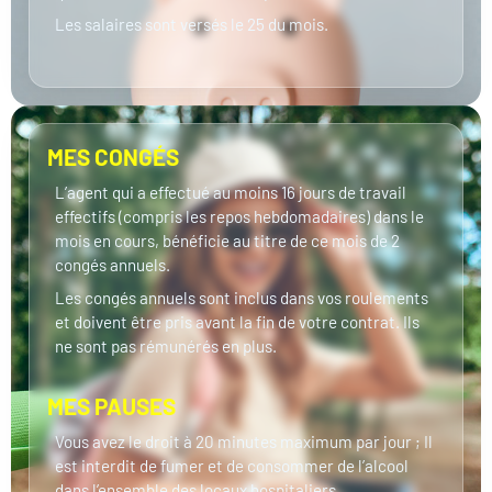
Les salaires sont versés le 25 du mois.
MES CONGÉS
L’agent qui a effectué au moins 16 jours de travail
effectifs (compris les repos hebdomadaires) dans le
mois en cours, bénéficie au titre de ce mois de 2
congés annuels.
Les congés annuels sont inclus dans vos roulements
et doivent être pris avant la fin de votre contrat. Ils
ne sont pas rémunérés en plus.
MES PAUSES
Vous avez le droit à 20 minutes maximum par jour ; Il
est interdit de fumer et de consommer de l’alcool
dans l’ensemble des locaux hospitaliers.