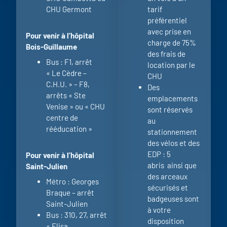
CHU Germont
tarif
préférentiel
avec prise en
Pour venir à l’hôpital
charge de 75%
Bois-Guillaume
des frais de
Bus : F1, arrêt
location par le
« Le Cèdre –
CHU
C.H.U. » – F8,
Des
arrêts « Ste
emplacements
Venise » ou « CHU
sont réservés
centre de
au
rééducation »
stationnement
des vélos et des
EDP : 5
Pour venir à l’hôpital
abris ainsi que
Saint-Julien
des arceaux
Métro : Georges
sécurisés et
Braque – arrêt
badgeuses sont
Saint-Julien
à votre
Bus : 310, 27, arrêt
disposition
« Elisa