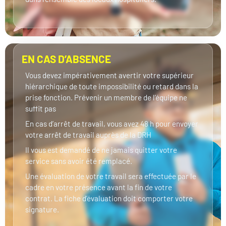
EN CAS D’ABSENCE
Vous devez impérativement avertir votre supérieur
hiérarchique de toute impossibilité ou retard dans la
prise fonction. Prévenir un membre de l’équipe ne
suffit pas
En cas d’arrêt de travail, vous avez 48 h pour envoyer
votre arrêt de travail auprès de la DRH
Il vous est demandé de ne jamais quitter votre
service sans avoir été remplacé.
Une évaluation de votre travail sera effectuée par le
cadre en votre présence avant la fin de votre
contrat. La fiche d’évaluation doit comporter votre
signature.